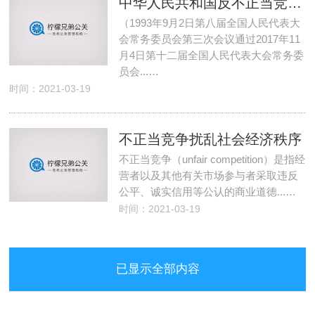
中华人民共和国反不正当竞争法
（1993年9月2日第八届全国人民代表大
会常务委员会第三次会议通过2017年11
月4日第十二届全国人民代表大会常务委
员会...…
时间：2021-03-19
不正当竞争扰乱社会经济秩序
不正当竞争（unfair competition）是指经
营者以及其他有关市场参与者采取违反
公平、诚实信用等公认的商业道德...…
时间：2021-03-19
已显示全部内容