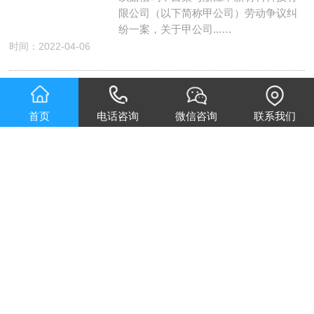
限公司（以下简称甲公司）劳动争议纠
纷一案，关于甲公司...…
时间：2022-04-06
杭州柠檬兄弟公关：岗位调整降薪解除劳动合同
首页
电话咨询
微信咨询
联系我们
杭州柠檬兄弟公关：岗位调整降薪解除
劳动合同，亢某与某甲健康管理有限责
任公司（以下简称甲公司）劳动争议一
案，法院认为，亢某...…
时间：2022-04-05
杭州柠檬兄弟公关：以降薪为由变相辞退合法吗
宁波甲国际贸易有限公司（以下简称甲
公司）、陈某因劳动争议一案，2021年2
月22日，陈某因被降薪及对入股有异
议，曾向甲公...…