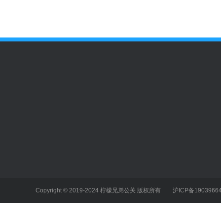
新闻中心
企业服务项目
个人服务项目
深圳公关公司
不正当竞争
不当言论
上海公关公司
产品缺陷
学术造假
广州公关公司
劳资纠纷
勒索和性事件
Copyright © 2019-2024
柠檬兄弟公关
版权所有
沪ICP备1903966
成都公关公司
企业事故
名誉人格侵权
重庆公关公司
经济合同纠纷
性骚扰