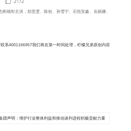
志刚领衔主演，郜思雯、陈创、孙雪宁、石悦安鑫、岳丽娜、
4001166957我们将在第一时间处理，柠檬兄弟原创内容
集团声明：维护行业整体利益和推动谈判进程积极贡献力量