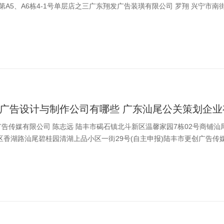
居)第A5、A6栋4-1号单层店之三广东翔发广告装璜有限公司 罗翔 兴宁市南街
广告设计与制作公司有哪些 广东汕尾公关策划企业
告传媒有限公司 陈志远 陆丰市碣石镇北斗新区温馨家园7栋02号商铺汕
区香湖路汕尾碧桂园清湖上品小区一街29号(自主申报)陆丰市更创广告传
.