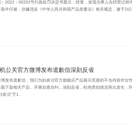
﹝2022﹞00202号行政处罚决定书显示：经查，发现当事人在经营过
装牛仔裙，涉嫌违反《中华人民共和国产品质量法》相关规定，遂于202
危机公关官方微博发布道歉信深刻反省
微博发布道歉信，我们为妇炎洁官方旗舰店产品展示页面的不当内容对女
全面下架相关产品，开展自查自纠，深刻反省，杜绝类似情况再次发生；
炎洁”于1...