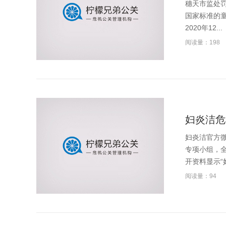
穗天市监处罚
国家标准的童
2020年12...
阅读量：198
​妇炎洁
妇炎洁官方
专项小组，
开资料显示“妇
阅读量：94