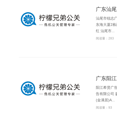
广东汕尾
汕尾市锐志广
东海大厦2栋
红 汕尾市...
阅读量：283
广东阳江
阳江希贤广告
告有限公司 
(金满居)A...
阅读量：93