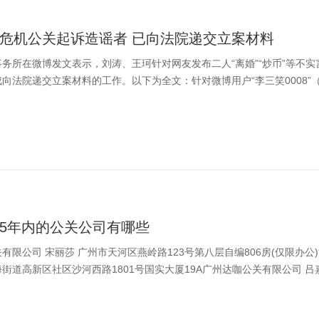
危机公关起诉造谣者 已向法院递交立案材料
务所在微博发文表示，刘涛、王珂针对网友发布二人“离婚”“炒币”等不
向法院递交立案材料的工作。以下为全文：针对微博用户“李三笑0008”（UI
5年内的公关公司有哪些
有限公司 宋丽莎 广州市天河区燕岭路123号第八层自编806房(仅限办公
街道高新区社区沙河西路1801号国实大厦19A广州达咖公关有限公司 吕嘉