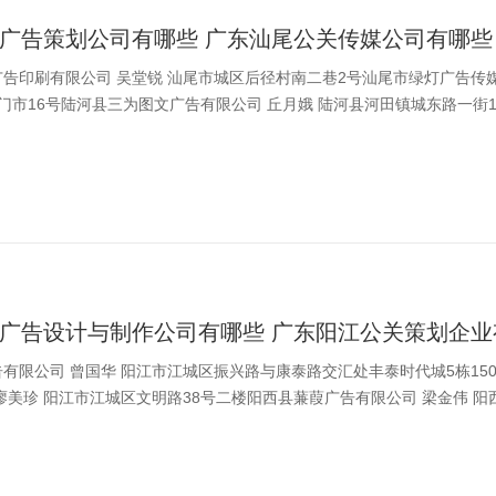
广告策划公司有哪些 广东汕尾公关传媒公司有哪些
告印刷有限公司 吴堂锐 汕尾市城区后径村南二巷2号汕尾市绿灯广告传媒
门市16号陆河县三为图文广告有限公司 丘月娥 陆河县河田镇城东路一街
广告设计与制作公司有哪些 广东阳江公关策划企业
有限公司 曾国华 阳江市江城区振兴路与康泰路交汇处丰泰时代城5栋15
廖美珍 阳江市江城区文明路38号二楼阳西县蒹葭广告有限公司 梁金伟 