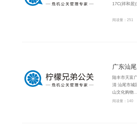
17C(祥和
阅读量：251
广东汕尾
陆丰市天富广
清 汕尾市城
山文化购物..
阅读量：140