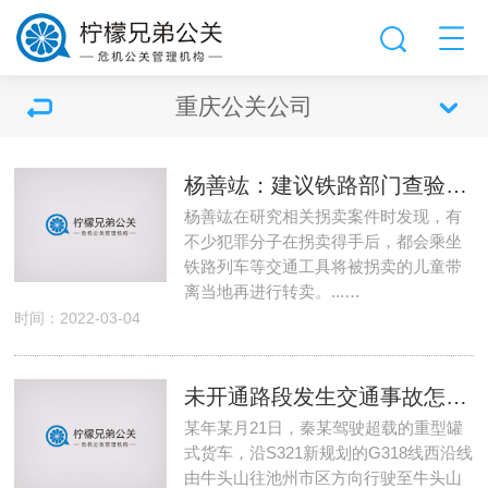
重庆公关公司
杨善竑：建议铁路部门查验儿童乘车证件协助防范拐卖
杨善竑在研究相关拐卖案件时发现，有
不少犯罪分子在拐卖得手后，都会乘坐
铁路列车等交通工具将被拐卖的儿童带
离当地再进行转卖。...…
时间：2022-03-04
未开通路段发生交通事故怎么处理 在未开通的道路上驾车出车祸
某年某月21日，秦某驾驶超载的重型罐
式货车，沿S321新规划的G318线西沿线
由牛头山往池州市区方向行驶至牛头山