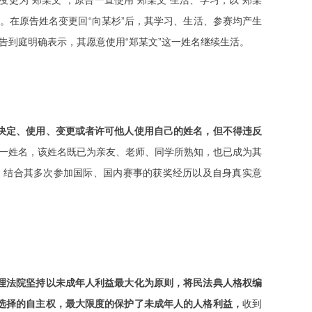
更为“郑某文”，原告一直使用“郑某文”生活、学习，以“郑某
”。在原告姓名变更回“向某杉”后，其学习、生活、参赛均产生
告到庭明确表示，其愿意使用“郑某文”这一姓名继续生活。
决定、使用、变更或者许可他人使用自己的姓名，但不得违反
这一姓名，该姓名既已为亲友、老师、同学所熟知，也已成为其
，结合其多次参加国际、国内赛事的获奖经历以及自身真实意
理法院坚持以未成年人利益最大化为原则，将民法典人格权编
选择的自主权，最大限度的保护了未成年人的人格利益，
收到