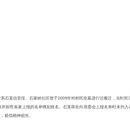
系石某信堂侄。石家岭社区曾于2009年对村民坟墓进行过搬迁，当时所立
供并按照各家上报的名单镌刻姓名。石某荷在向居委会上报名单时未列入
款，赔偿精神损失。