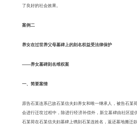
了良好的社会效果。
案例二
养女在过世养父母墓碑上的刻名权益受法律保护
——养女墓碑刻名维权案
一、简要案情
原告石某连系已故石某信夫妇养女和唯一继承人，被告石某荷
会进行迁坟过程中，除进行经济补偿外，新立墓碑由社区提
石某荷在石某信夫妇墓碑上镌刻石某连姓名，返还墓地搬迁