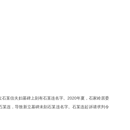
石某信夫妇墓碑上刻有石某连名字。2020年夏，石家岭居委
石某连，导致新立墓碑未刻石某连名字。石某连起诉请求判令