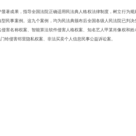
护显著成果，指导全国法院正确适用民法典人格权法律制度，树立行为规
典型民事案例。这九个案例，均为民法典颁布后全国各级人民法院已判决
名侵害名称权案、智能算法软件侵害人格权案、知名艺人甲某肖像权和姓
视门铃侵害邻里隐私权案、非法买卖个人信息民事公益诉讼案。