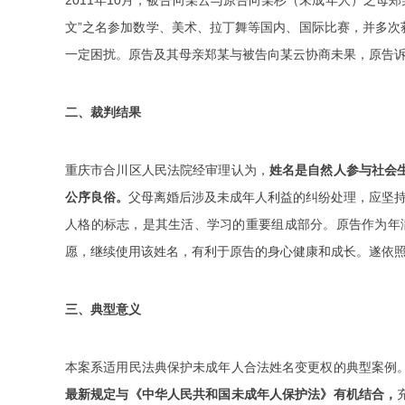
2011年10月，被告向某云与原告向某杉（未成年人）之母
文”之名参加数学、美术、拉丁舞等国内、国际比赛，并多次获
一定困扰。原告及其母亲郑某与被告向某云协商未果，原告诉
二、裁判结果
重庆市合川区人民法院经审理认为，
姓名是自然人参与社会
公序良俗。
父母离婚后涉及未成年人利益的纠纷处理，应坚持
人格的标志，是其生活、学习的重要组成部分。原告作为年
愿，继续使用该姓名，有利于原告的身心健康和成长。遂依照
三、典型意义
本案系适用民法典保护未成年人合法姓名变更权的典型案例
最新规定与《中华人民共和国未成年人保护法》有机结合，