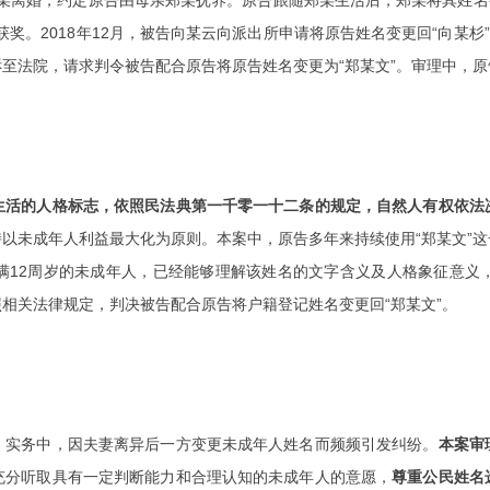
郑某离婚，约定原告由母亲郑某抚养。原告跟随郑某生活后，郑某将其姓名变
奖。2018年12月，被告向某云向派出所申请将原告姓名变更回“向某杉
至法院，请求判令被告配合原告将原告姓名变更为“郑某文”。审理中，原
生活的人格标志，依照民法典第一千零一十二条的规定，自然人有权依法
以未成年人利益最大化为原则。本案中，原告多年来持续使用“郑某文”
满12周岁的未成年人，已经能够理解该姓名的文字含义及人格象征意义
相关法律规定，判决被告配合原告将户籍登记姓名变更回“郑某文”。
。实务中，因夫妻离异后一方变更未成年人姓名而频频引发纠纷。
本案审
充分听取具有一定判断能力和合理认知的未成年人的意愿，
尊重公民姓名